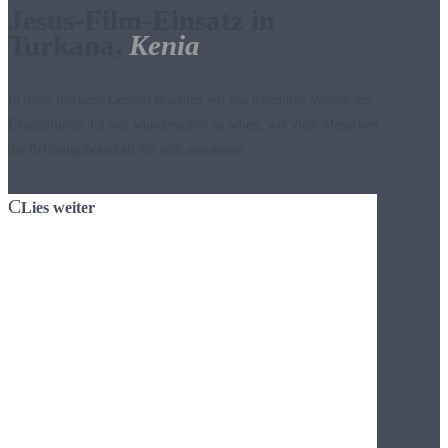
Jesus-Film-Einsatz in
Turkana,
Kenia
In diese trockene Gegend brachten wir das lebendige Wasser des
Evangeliums! Es war wunderschön zu sehen, wie viele Menschen
die Erlösungsbotschaft für sich annahmen.
Lies weiter
Mit dem Geländewagen, einer Jesus-Film-Ausrüstung, lokalen
Übersetzern und viel Leidenschaft fuhren wir viele Stunden
durch die trockene Landschaft von Turkana, einem Gebiet im
Norden Kenias.
In mehreren Ortschaften durften wir den Jesus-Film zeigen und
tatsächlich kamen auch recht viele Leute. Woher, wussten wir
nicht, denn die Dörfchen bestanden nur aus ganz wenigen
Hütten. Angezogen von Musik in ihrer Stammessprache