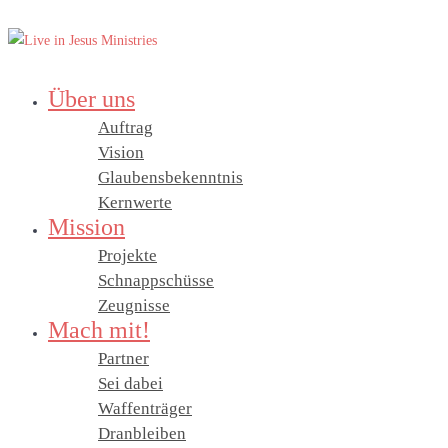
Über uns
Auftrag
Vision
Glaubensbekenntnis
Kernwerte
Mission
Projekte
Schnappschüsse
Zeugnisse
Mach mit!
Partner
Sei dabei
Waffenträger
Dranbleiben