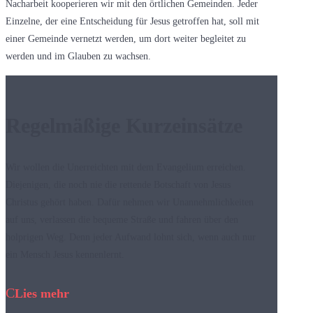
Nacharbeit kooperieren wir mit den örtlichen Gemeinden. Jeder
Einzelne, der eine Entscheidung für Jesus getroffen hat, soll mit
einer Gemeinde vernetzt werden, um dort weiter begleitet zu
werden und im Glauben zu wachsen.
Regelmäßige Kurzeinsätze
Wir wollen die Unerreichten mit dem Evangelium erreichen.
Diejenigen, die noch nie die rettende Botschaft von Jesus
Christus gehört haben. Dafür nehmen wir Unannehmlichkeiten
auf uns, verlassen die bequeme Straße und fahren über den
holprigen Weg. Denn jeder Aufwand lohnt sich, wenn auch
nur
ein Mensch Jesus kennenlernt.
Lies mehr