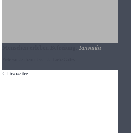
Menschen erleben Befreiung,
Tansania
Viele wurden berührt von der Liebe Gottes!
Lies weiter
Als wir gemeinsam mit einer lokalen Gemeinde den Menschen in
Magomeni, einem Stadtteil der tansanischen Küstenstadt Dar es
Salaam das Evangelium brachten, durften wir erleben, wie Gott
wirkte.
Menschen gaben ihre Leben Jesus, andere wurden tief berührt von
der Liebe Gottes. Wir erlebten Heilungen und Befreiungen.